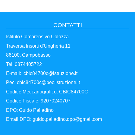
CONTATTI
Istituto Comprensivo Colozza
Traversa Insorti d’Ungheria 11
86100, Campobasso
Tel:
0874405722
E-mail:
cbic84700c@istruzione.it
Pec:
cbic84700c@pec.istruzione.it
Codice Meccanografico:
CBIC84700C
Codice Fiscale:
92070240707
DPO:
Guido Palladino
Email DPO:
guido.palladino.dpo@gmail.com