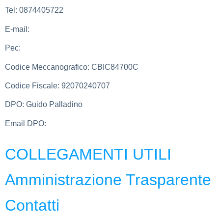
Tel:
0874405722
E-mail:
cbic84700c@istruzione.it
Pec:
cbic84700c@pec.istruzione.it
Codice Meccanografico:
CBIC84700C
Codice Fiscale:
92070240707
DPO:
Guido Palladino
Email DPO:
guido.palladino.dpo@gmail.com
COLLEGAMENTI UTILI
Amministrazione Trasparente
Contatti