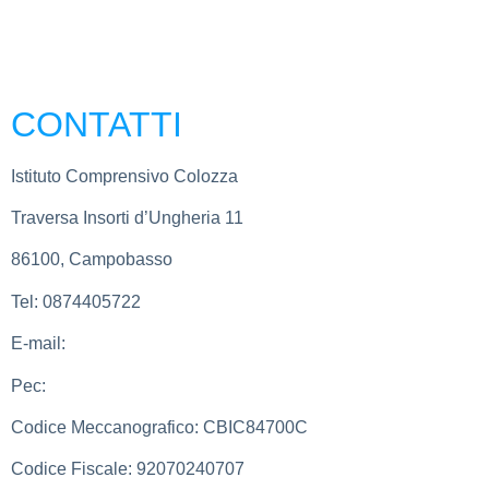
CONTATTI
Istituto Comprensivo Colozza
Traversa Insorti d’Ungheria 11
86100, Campobasso
Tel:
0874405722
E-mail:
cbic84700c@istruzione.it
Pec:
cbic84700c@pec.istruzione.it
Codice Meccanografico:
CBIC84700C
Codice Fiscale:
92070240707