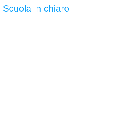
Scuola in chiaro
USR Molise
CONFORMITA
Privacy Policy
Dichiarazione di Accessibilità
Note legali
Responsabile della trasmissione e pubblicazione
di documenti informazioni e dati ex. Art. 10 d.lgs
33/2013 ss.mm.ii. – d.lgs 97/2016 dott.ssa Carla
Quaranta