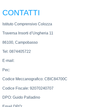
CONTATTI
Istituto Comprensivo Colozza
Traversa Insorti d’Ungheria 11
86100, Campobasso
Tel:
0874405722
E-mail:
cbic84700c@istruzione.it
Pec:
cbic84700c@pec.istruzione.it
Codice Meccanografico:
CBIC84700C
Codice Fiscale:
92070240707
DPO:
Guido Palladino
Email DPO:
guido.palladino.dpo@gmail.com