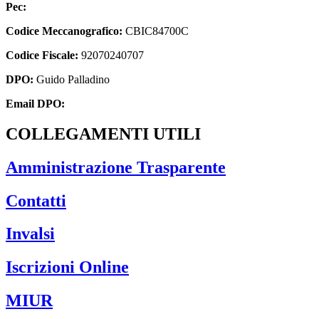
Pec:
cbic84700c@pec.istruzione.it
Codice Meccanografico:
CBIC84700C
Codice Fiscale:
92070240707
DPO:
Guido Palladino
Email DPO:
guido.palladino.dpo@gmail.com
COLLEGAMENTI UTILI
Amministrazione Trasparente
Contatti
Invalsi
Iscrizioni Online
MIUR