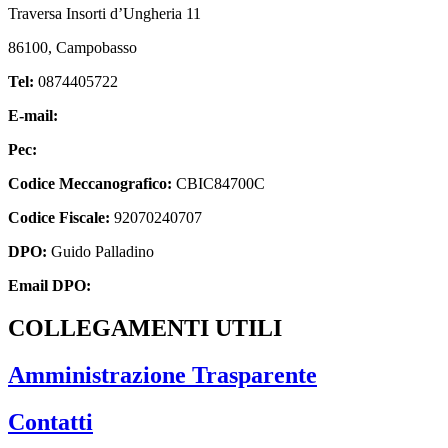
Traversa Insorti d’Ungheria 11
86100, Campobasso
Tel:
0874405722
E-mail:
cbic84700c@istruzione.it
Pec:
cbic84700c@pec.istruzione.it
Codice Meccanografico:
CBIC84700C
Codice Fiscale:
92070240707
DPO:
Guido Palladino
Email DPO:
guido.palladino.dpo@gmail.com
COLLEGAMENTI UTILI
Amministrazione Trasparente
Contatti