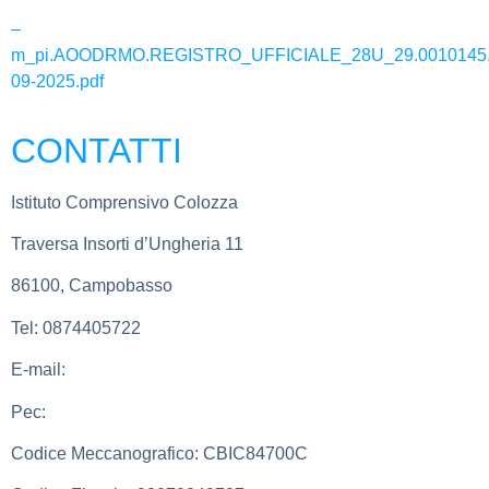
–
m_pi.AOODRMO.REGISTRO_UFFICIALE_28U_29.0010145.
09-2025.pdf
CONTATTI
Istituto Comprensivo Colozza
Traversa Insorti d’Ungheria 11
86100, Campobasso
Tel:
0874405722
E-mail:
cbic84700c@istruzione.it
Pec:
cbic84700c@pec.istruzione.it
Codice Meccanografico:
CBIC84700C