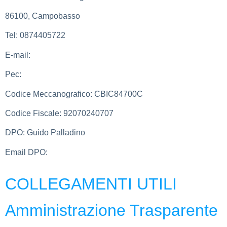
86100, Campobasso
Tel:
0874405722
E-mail:
cbic84700c@istruzione.it
Pec:
cbic84700c@pec.istruzione.it
Codice Meccanografico:
CBIC84700C
Codice Fiscale:
92070240707
DPO:
Guido Palladino
Email DPO:
guido.palladino.dpo@gmail.com
COLLEGAMENTI UTILI
Amministrazione Trasparente