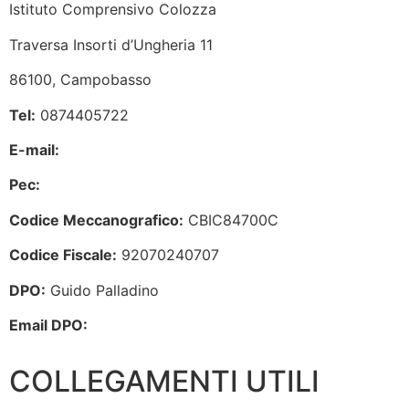
Istituto Comprensivo Colozza
Traversa Insorti d’Ungheria 11
86100, Campobasso
Tel:
0874405722
E-mail:
cbic84700c@istruzione.it
Pec:
cbic84700c@pec.istruzione.it
Codice Meccanografico:
CBIC84700C
Codice Fiscale:
92070240707
DPO:
Guido Palladino
Email DPO:
guido.palladino.dpo@gmail.com
COLLEGAMENTI UTILI